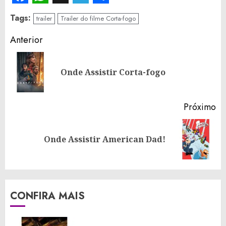
Facebook
WhatsApp
X
Telegram
Share
Tags:
trailer
Trailer do filme Corta-fogo
Continue
Anterior
Reading
Po
Onde Assistir Corta-fogo
an
Próximo
Próximo
Onde Assistir American Dad!
post:
CONFIRA MAIS