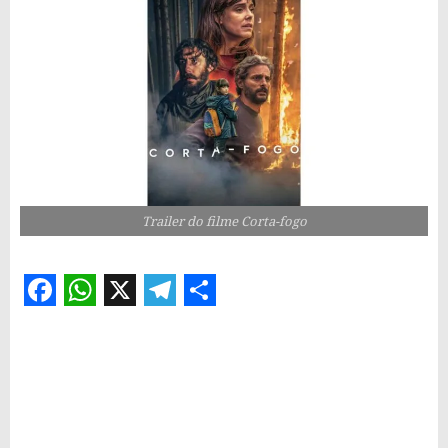
Trailer do filme Corta-fogo
Facebook
WhatsApp
X
Telegram
Share