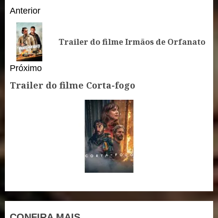
Continue
Anterior
Reading
Po
Trailer do filme Irmãos de Orfanato
an
Próximo
Trailer do filme Corta-fogo
Próximo
post:
CONFIRA MAIS