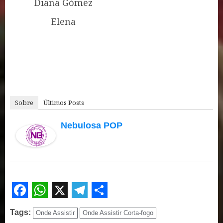
Diana Gómez
Elena
Sobre
Últimos Posts
Nebulosa POP
Facebook
WhatsApp
X
Telegram
Share
Tags:
Onde Assistir
Onde Assistir Corta-fogo