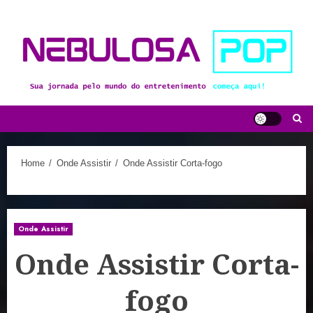
Skip
to
content
Home
Onde Assistir
Onde Assistir Corta-fogo
Onde Assistir
Onde Assistir Corta-
fogo