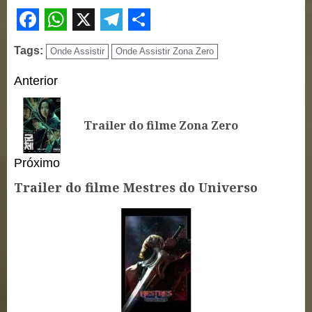
Facebook
WhatsApp
X
Telegram
Share
Tags:
Onde Assistir
Onde Assistir Zona Zero
Continue
Anterior
Reading
Po
Trailer do filme Zona Zero
an
Próximo
Trailer do filme Mestres do Universo
Próximo
post: