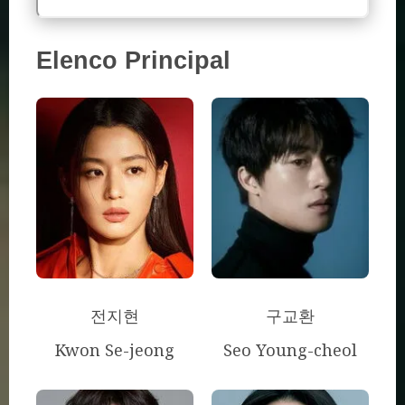
Elenco Principal
전지현
구교환
Kwon Se-jeong
Seo Young-cheol