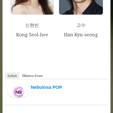
신현빈
고수
Kong Seol-hee
Han Kyu-seong
Sobre
Últimos Posts
Nebulosa POP