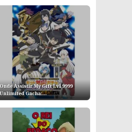
Onde Assistir My Gift Lvl 9999
Unlimited Gacha:…