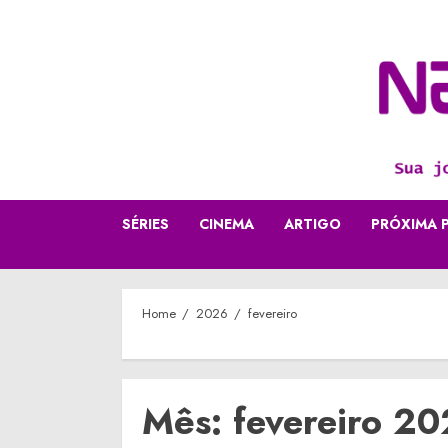
Skip
to
content
SÉRIES
CINEMA
ARTIGO
PRÓXIMA 
Home
2026
fevereiro
Mês:
fevereiro 2