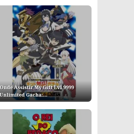
Onde Assistir My Gift Lvl 9999
Unlimited Gacha:…