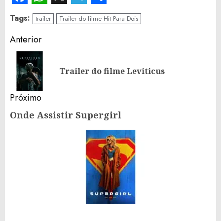
Facebook
WhatsApp
X
Telegram
Share
Tags:
trailer
Trailer do filme Hit Para Dois
Continue
Anterior
Reading
Po
Trailer do filme Leviticus
an
Próximo
Onde Assistir Supergirl
Próximo
post: