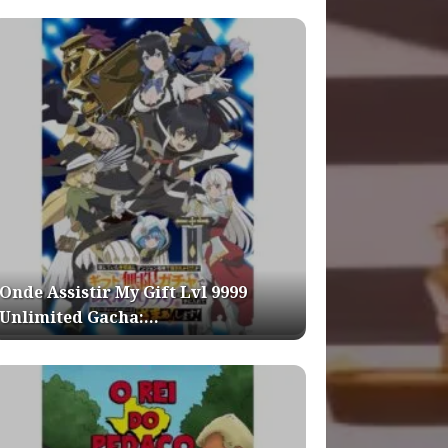
Onde Assistir My Gift Lvl 9999
Unlimited Gacha:…