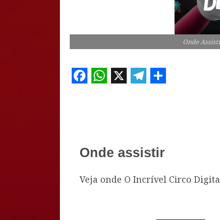
Onde Assisti
Facebook
WhatsApp
X
Telegram
Share
Onde assistir
Veja onde O Incrível Circo Digit