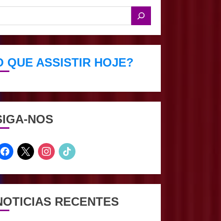
O QUE ASSISTIR HOJE?
SIGA-NOS
facebook
x
instagram
tiktok
NOTICIAS RECENTES