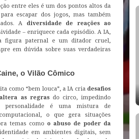
ação entre eles é um dos pontos altos da
r para escapar dos jogos, mas também
tados. A
diversidade de reações ao
vidade – enriquece cada episódio. A IA,
a figura paternal e um ditador cruel,
pre em dúvida sobre suas verdadeiras
 Caine, o Vilão Cômico
rita como “bem louca”, a IA cria
desafios
altera as regras
do circo, impedindo
Sua personalidade é uma mistura de
 computacional, o que gera situações
plora temas como
o abuso de poder da
identidade em ambientes digitais, sem