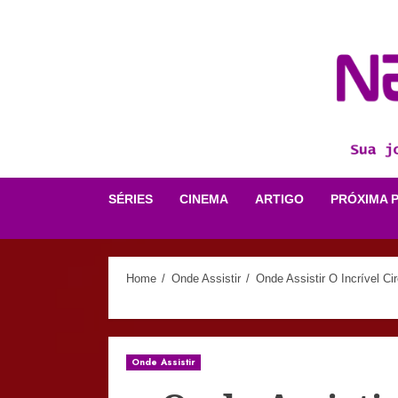
Skip
to
content
SÉRIES
CINEMA
ARTIGO
PRÓXIMA 
Home
Onde Assistir
Onde Assistir O Incrível Cir
Onde Assistir