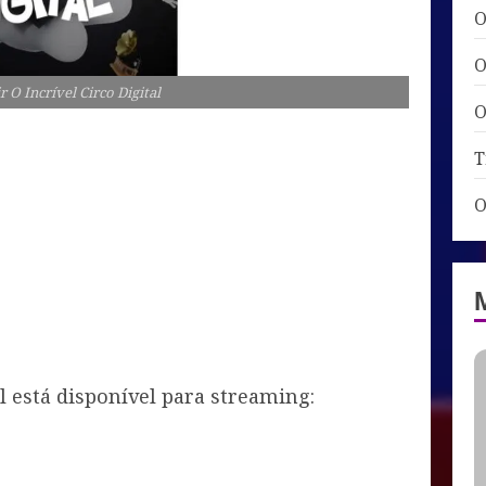
O
O
r O Incrível Circo Digital
O
T
O
al está disponível para streaming: