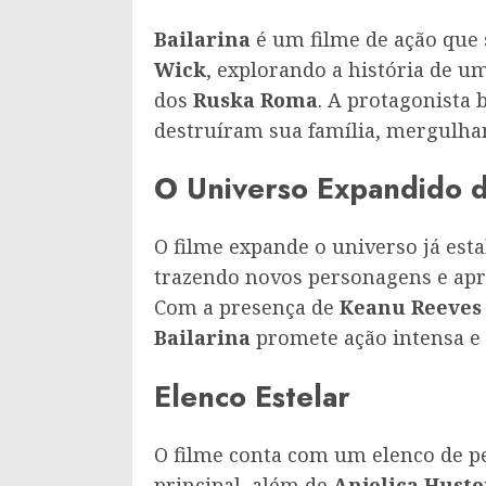
Bailarina
é um filme de ação que
Wick
, explorando a história de u
dos
Ruska Roma
. A protagonista
destruíram sua família, mergulha
O Universo Expandido 
O filme expande o universo já est
trazendo novos personagens e apr
Com a presença de
Keanu Reeves
Bailarina
promete ação intensa e 
Elenco Estelar
O filme conta com um elenco de p
principal, além de
Anjelica Hust