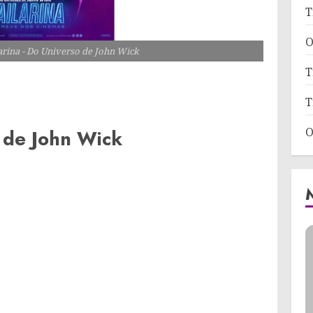
T
O
larina - Do Universo de John Wick
T
T
O
o de John Wick