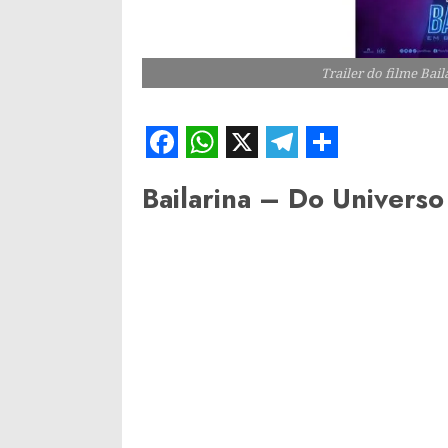
Trailer do filme Bai
Facebook
WhatsApp
X
Telegram
Share
Bailarina – Do Univers