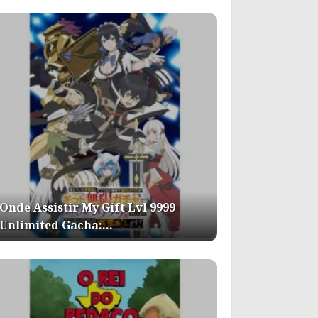
Onde Assistir My Gift Lvl 9999
Unlimited Gacha:…