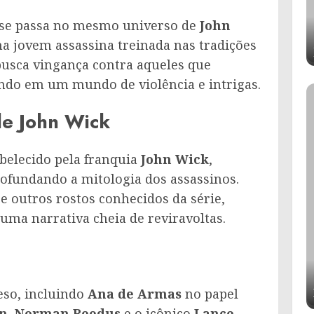
 se passa no mesmo universo de
John
ma jovem assassina treinada nas tradições
 busca vingança contra aqueles que
ndo em um mundo de violência e intrigas.
de John Wick
abelecido pela franquia
John Wick
,
ofundando a mitologia dos assassinos.
e outros rostos conhecidos da série,
uma narrativa cheia de reviravoltas.
eso, incluindo
Ana de Armas
no papel
on
,
Norman Reedus
e o icônico
Lance