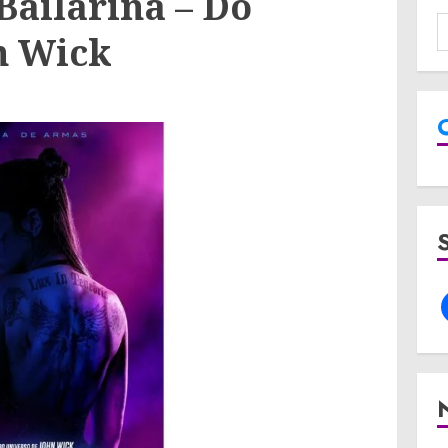
Bailarina – Do
n Wick