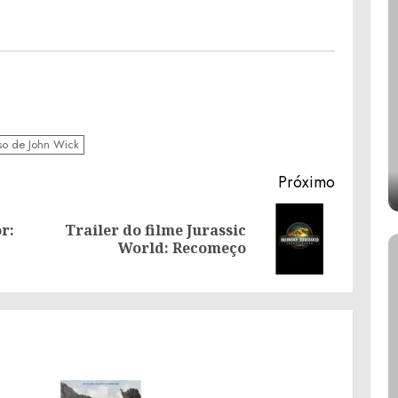
rso de John Wick
Próximo
r:
Trailer do filme Jurassic
Post
Próximo
World: Recomeço
anterior:
post: