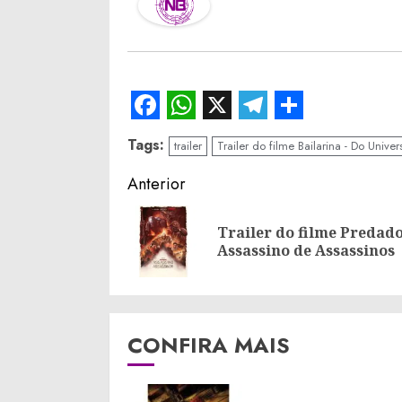
Facebook
WhatsApp
X
Telegram
Share
Tags:
trailer
Trailer do filme Bailarina - Do Unive
Continue
Anterior
Reading
Trailer do filme Predado
Assassino de Assassinos
CONFIRA MAIS