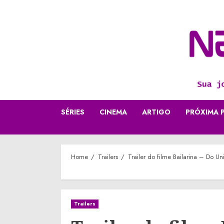
Skip
to
content
SÉRIES
CINEMA
ARTIGO
PRÓXIMA 
Home
Trailers
Trailer do filme Bailarina – Do U
Trailers