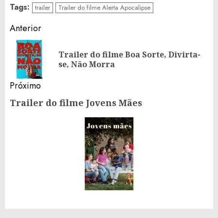
Facebook
WhatsApp
X
Telegram
Share
Tags:
trailer
Trailer do filme Alerta Apocalipse
Continue
Anterior
Reading
Trailer do filme Boa Sorte, Divirta-
Po
se, Não Morra
an
Próximo
Trailer do filme Jovens Mães
Próximo
post: