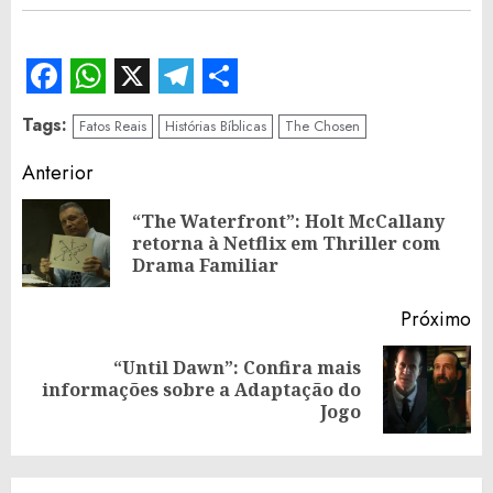
Facebook
WhatsApp
X
Telegram
Share
Tags:
Fatos Reais
Histórias Bíblicas
The Chosen
Continue
Anterior
Reading
“The Waterfront”: Holt McCallany
Po
retorna à Netflix em Thriller com
an
Drama Familiar
Próximo
“Until Dawn”: Confira mais
Próximo
informações sobre a Adaptação do
post:
Jogo