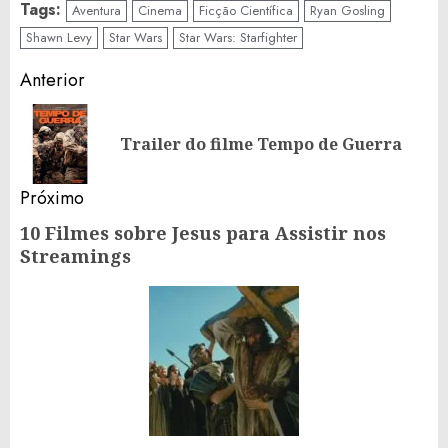
Tags:
Aventura
Cinema
Ficção Científica
Ryan Gosling
Shawn Levy
Star Wars
Star Wars: Starfighter
Continue
Anterior
Reading
Po
Trailer do filme Tempo de Guerra
an
Próximo
10 Filmes sobre Jesus para Assistir nos
Próximo
Streamings
post: