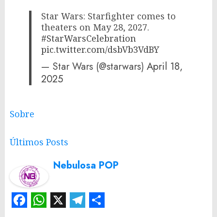
Star Wars: Starfighter comes to
theaters on May 28, 2027.
#StarWarsCelebration
pic.twitter.com/dsbVb3VdBY
— Star Wars (@starwars)
April 18,
2025
Sobre
Últimos Posts
Nebulosa POP
Facebook
WhatsApp
X
Telegram
Share