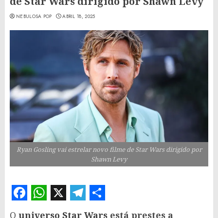
de Star Wars dirigido por Shawn Levy
NEBULOSA POP
ABRIL 18, 2025
Ryan Gosling vai estrelar novo filme de Star Wars dirigido por
Shawn Levy
Facebook
WhatsApp
X
Telegram
Share
O
universo Star Wars
está prestes a