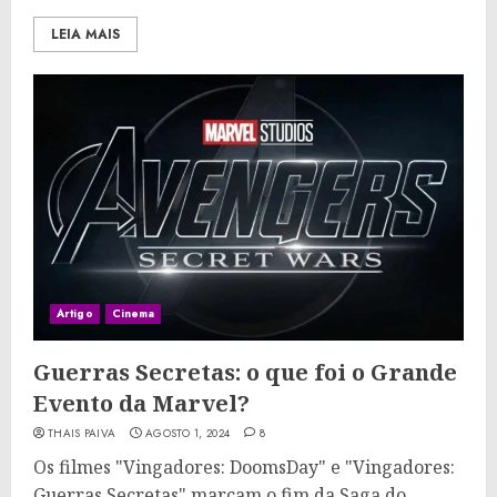
LEIA MAIS
Artigo
Cinema
Guerras Secretas: o que foi o Grande
Evento da Marvel?
THAIS PAIVA
AGOSTO 1, 2024
8
Os filmes "Vingadores: DoomsDay" e "Vingadores:
Guerras Secretas" marcam o fim da Saga do...