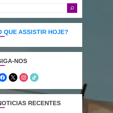
O QUE ASSISTIR HOJE?
SIGA-NOS
facebook
x
instagram
tiktok
NOTICIAS RECENTES