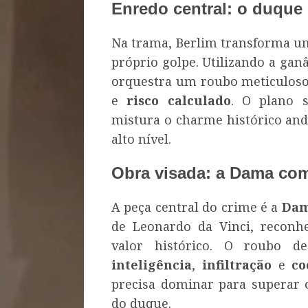
Enredo central: o duque
Na trama, Berlim transforma 
próprio golpe. Utilizando a ga
orquestra um roubo meticulos
e
risco calculado
. O plano s
mistura o charme histórico anda
alto nível.
Obra visada: a Dama com
A peça central do crime é a
Dam
de Leonardo da Vinci, reconh
valor histórico. O roubo 
inteligência
,
infiltração
e
co
precisa dominar para superar o
do duque.