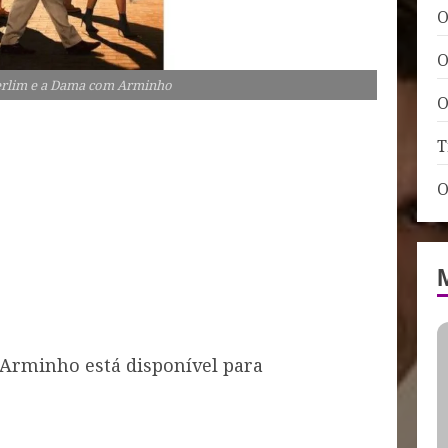
O
O
erlim e a Dama com Arminho
O
T
O
Arminho está disponível para