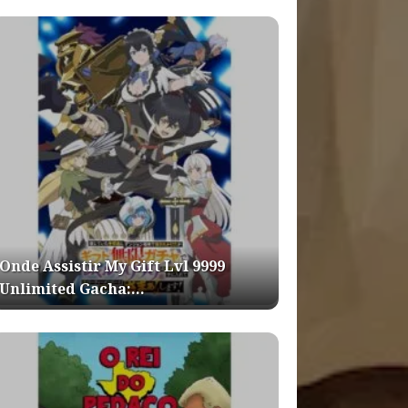
Onde Assistir My Gift Lvl 9999
Unlimited Gacha:…