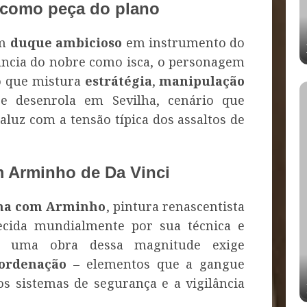
 como peça do plano
um
duque ambicioso
em instrumento do
nância do nobre como isca, o personagem
o que mistura
estrátégia
,
manipulação
e desenrola em Sevilha, cenário que
luz com a tensão típica dos assaltos de
 Arminho de Da Vinci
a com Arminho
, pintura renascentista
ecida mundialmente por sua técnica e
de uma obra dessa magnitude exige
ordenação
– elementos que a gangue
s sistemas de segurança e a vigilância