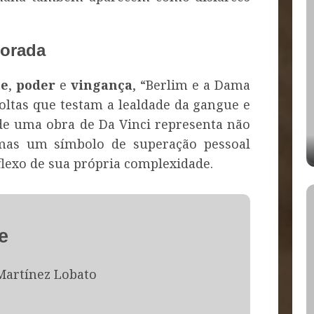
porada
te
,
poder
e
vingança
, “Berlim e a Dama
ltas que testam a lealdade da gangue e
 de uma obra de Da Vinci representa não
mas um símbolo de superação pessoal
eflexo de sua própria complexidade.
e
Martínez Lobato