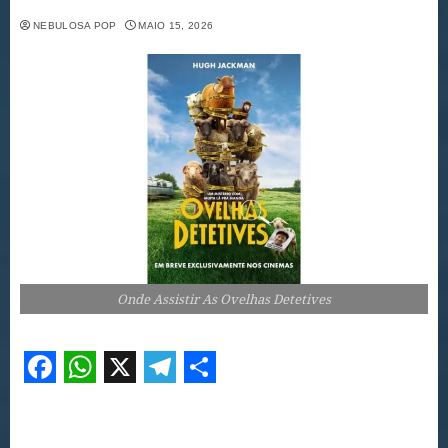
NEBULOSA POP
MAIO 15, 2026
Onde Assistir As Ovelhas Detetives
Facebook
WhatsApp
X
Telegram
Share