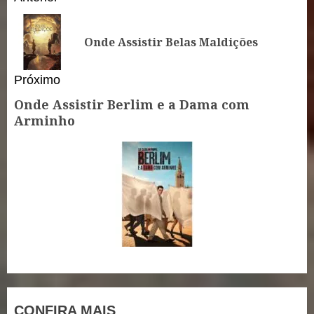
Reading
Po
Onde Assistir Belas Maldições
an
Próximo
Onde Assistir Berlim e a Dama com
Próximo
Arminho
post:
CONFIRA MAIS