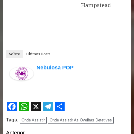
Hampstead
Sobre
Últimos Posts
Nebulosa POP
Facebook
WhatsApp
X
Telegram
Share
Tags:
Onde Assistir
Onde Assistir As Ovelhas Detetives
Continue
Anterior