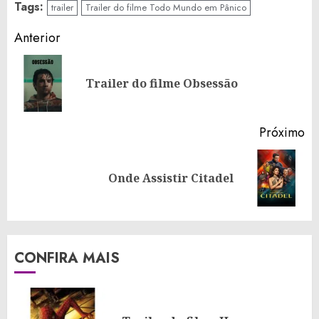
Tags:
trailer
Trailer do filme Todo Mundo em Pânico
Continue
Anterior
Reading
Po
Trailer do filme Obsessão
an
Próximo
Próximo
Onde Assistir Citadel
post:
CONFIRA MAIS