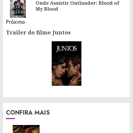
Onde Assistir Outlander: Blood of
Po
My Blood
an
Próximo
Trailer do filme Juntos
Próximo
post:
CONFIRA MAIS