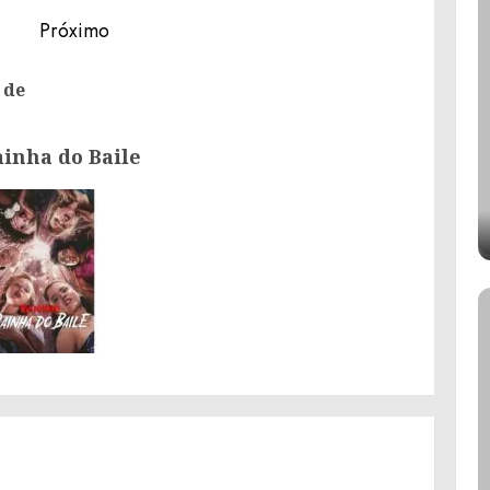
Próximo
Próximo
 de
Post
post:
anterior:
ainha do Baile