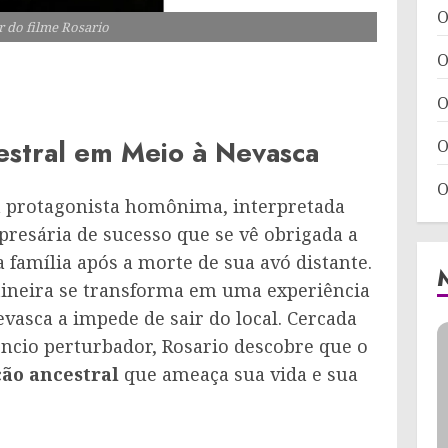
O
r do filme Rosario
O
O
estral em Meio à Nevasca
O
O
a protagonista homônima, interpretada
presária de sucesso que se vê obrigada a
 família após a morte de sua avó distante.
ineira se transforma em uma experiência
vasca a impede de sair do local. Cercada
êncio perturbador, Rosario descobre que o
ão ancestral
que ameaça sua vida e sua