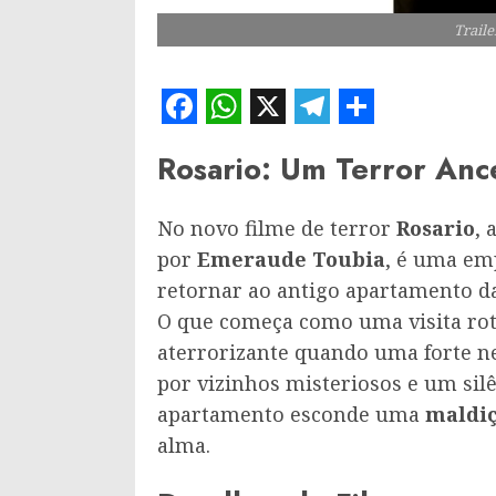
Traile
Facebook
WhatsApp
X
Telegram
Share
Rosario: Um Terror Anc
No novo filme de terror
Rosario
, 
por
Emeraude Toubia
, é uma em
retornar ao antigo apartamento da
O que começa como uma visita rot
aterrorizante quando uma forte ne
por vizinhos misteriosos e um sil
apartamento esconde uma
maldiç
alma.