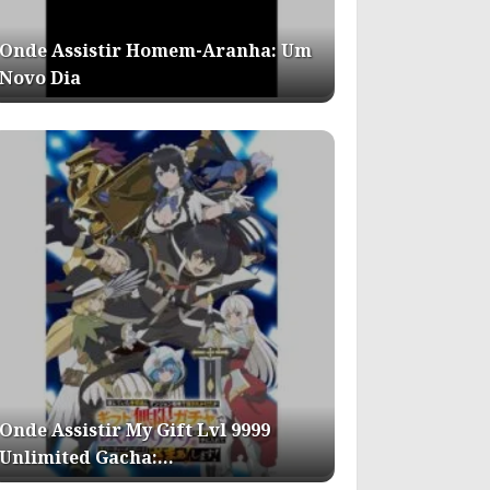
Onde Assistir Homem-Aranha: Um
Novo Dia
Onde Assistir My Gift Lvl 9999
Unlimited Gacha:…