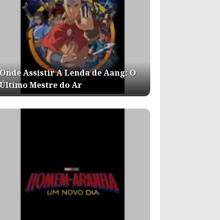
Onde Assistir A Lenda de Aang: O
Último Mestre do Ar