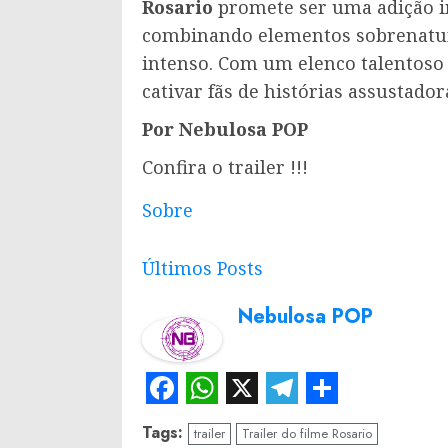
Rosario
promete ser uma adição in
combinando elementos sobrenatur
intenso. Com um elenco talentoso 
cativar fãs de histórias assustador
Por Nebulosa POP
Confira o trailer !!!
Sobre
Últimos Posts
Nebulosa POP
Facebook
WhatsApp
X
Telegram
Share
Tags:
trailer
Trailer do filme Rosario