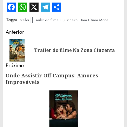
Facebook
WhatsApp
X
Telegram
Share
Tags:
trailer
Trailer do filme O Justiceiro: Uma Última Morte
Continue
Anterior
Reading
Po
Trailer do filme Na Zona Cinzenta
an
Próximo
Onde Assistir Off Campus: Amores
Próximo
Improváveis
post: