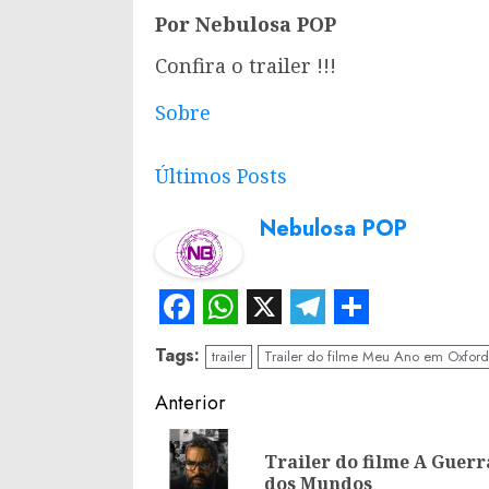
Por Nebulosa POP
Confira o trailer !!!
Sobre
Últimos Posts
Nebulosa POP
Facebook
WhatsApp
X
Telegram
Share
Tags:
trailer
Trailer do filme Meu Ano em Oxford
Continue
Anterior
Reading
Trailer do filme A Guerr
dos Mundos