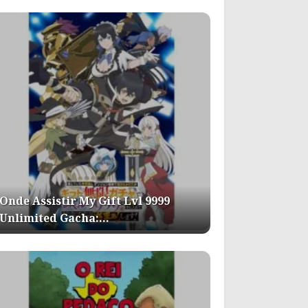
Onde Assistir My Gift Lvl 9999
Unlimited Gacha:…