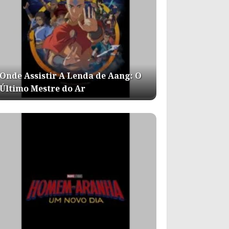
Onde Assistir A Lenda de Aang: O
Último Mestre do Ar