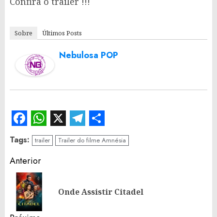
Confira o trailer !!!
Sobre
Últimos Posts
Nebulosa POP
Facebook
WhatsApp
X
Telegram
Share
Tags:
trailer
Trailer do filme Amnésia
Continue
Anterior
Reading
Po
Onde Assistir Citadel
an