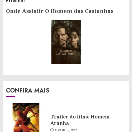
Próximo
Onde Assistir O Homem das Castanhas
Próximo
post:
CONFIRA MAIS
Trailer do filme Homem-
Aranha
AGOSTO 5, 2026