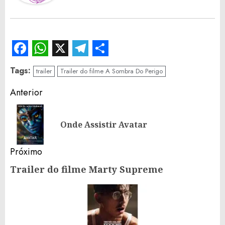
Facebook
WhatsApp
X
Telegram
Share
Tags:
trailer
Trailer do filme A Sombra Do Perigo
Continue
Anterior
Reading
Po
Onde Assistir Avatar
an
Próximo
Trailer do filme Marty Supreme
Próximo
post: