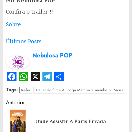
Por Nebulosa POP
Confira o trailer !!!
Sobre
Últimos Posts
Nebulosa POP
Facebook
WhatsApp
X
Telegram
Share
Tags:
trailer
Trailer do filme A Longa Marcha: Caminhe ou Morra
Continue
Anterior
Reading
Po
Onde Assistir A Paris Errada
an