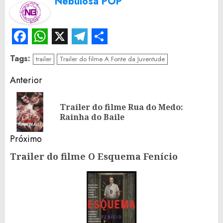
Nebulosa POP
Facebook
WhatsApp
X
Telegram
Share
Tags:
trailer
Trailer do filme A Fonte da Juventude
Continue
Anterior
Reading
Trailer do filme Rua do Medo:
Po
Rainha do Baile
an
Próximo
Trailer do filme O Esquema Fenício
Próximo
post: