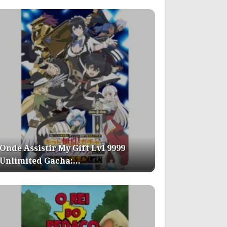
Onde Assistir My Gift Lvl 9999
Unlimited Gacha:…