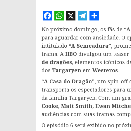
Facebook
WhatsApp
X
Telegram
Share
No próximo domingo, os fãs de
“A
para aguardar com ansiedade. O e
intitulado
“A Semeadura”
, prome
trama. A
HBO
divulgou um teaser 
de dragões
, elementos icônicos d
dos
Targaryen
em
Westeros
.
“A Casa do Dragão”
, um spin-off
transporta os espectadores para u
da família Targaryen. Com um gra
Cooke, Matt Smith, Ewan Mitche
audiências com suas tramas compl
O episódio 6 será exibido no pró