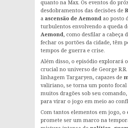
quanto na Max. Os eventos do pró
desdobramentos das decisões de
a
ascensão de Aemond
ao posto 
turbulentos envolvendo a queda 
Aemond
, como desfilar a cabeça 
fechar os portões da cidade, têm 
tempos de guerra e crise.
Além disso, o episódio explorará 
crucial no universo de George R.R
linhagem Targaryen, capazes de
m
valiriano, se torna um ponto focal
muitos dragões sob seu comando, e
para virar o jogo em meio ao confl
Com tantos elementos em jogo, o 
promete ser um marco na tempora
mistura intensa de
política, guer