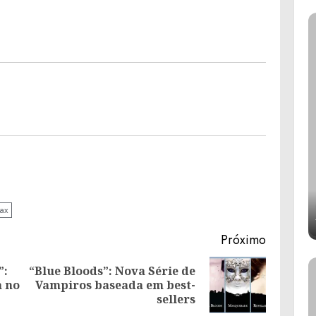
ax
Próximo
”:
“Blue Bloods”: Nova Série de
Post
Próximo
a no
Vampiros baseada em best-
anterior:
post:
sellers