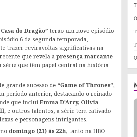
T
O
 Casa do Dragão”
terão um novo episódio
T
pisódio 6 da segunda temporada,
T
te trazer reviravoltas significativas na
recente que revela a
presença marcante
O
a série que têm papel central na história
 de grande sucesso de
“Game of Thrones”
,
m período anterior, destacando o reinado
nde que inclui
Emma D’Arcy, Olivia
ll
, e outros talentos, a série tem cativado
exas e personagens intrigantes.
ximo
domingo (21) às 22h
, tanto na HBO