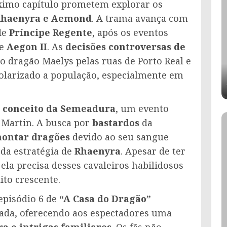
ximo capítulo prometem explorar os
Rhaenyra e Aemond
. A trama avança com
de
Príncipe Regente
, após os eventos
de
Aegon II
. As
decisões controversas de
do dragão Maelys pelas ruas de Porto Real e
polarizado a população, especialmente em
o
conceito da Semeadura
, um evento
. Martin. A busca por
bastardos
da
ontar dragões
devido ao seu sangue
 da estratégia de
Rhaenyra
. Apesar de ter
la precisa desses cavaleiros habilidosos
ito crescente.
episódio 6 de
“A Casa do Dragão”
da, oferecendo aos espectadores uma
ra e intrigas familiares
. Os fãs não