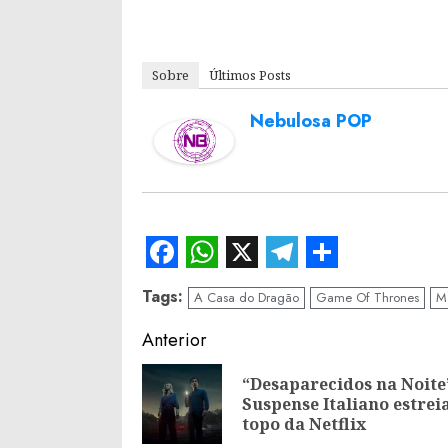
Sobre
Últimos Posts
Nebulosa POP
Facebook
WhatsApp
X
Telegram
Share
Tags:
A Casa do Dragão
Game Of Thrones
M
Continue
Anterior
Reading
“Desaparecidos na Noite
Suspense Italiano estrei
topo da Netflix