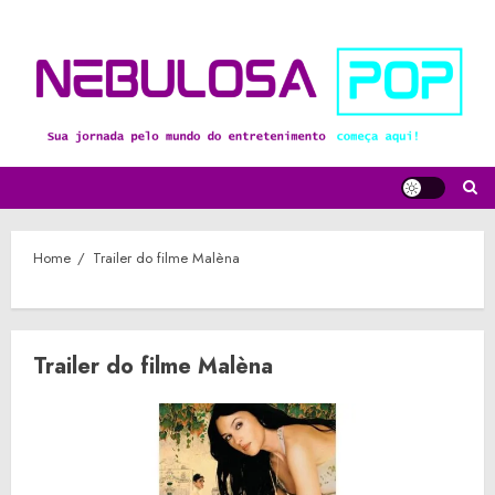
Skip
to
content
Home
Trailer do filme Malèna
Trailer do filme Malèna