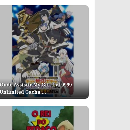
Onde Assistir My Gift Lvl 9999
Unlimited Gacha:…