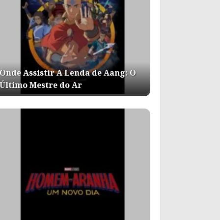
Onde Assistir A Lenda de Aang: O
Último Mestre do Ar