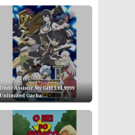
Onde Assistir My Gift Lvl 9999
Unlimited Gacha:…