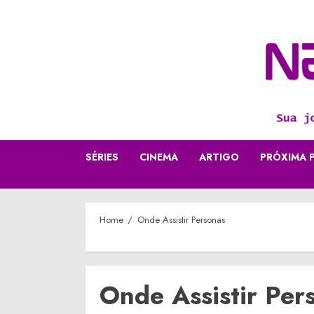
Skip
to
content
SÉRIES
CINEMA
ARTIGO
PRÓXIMA 
Home
Onde Assistir Personas
Onde Assistir Per