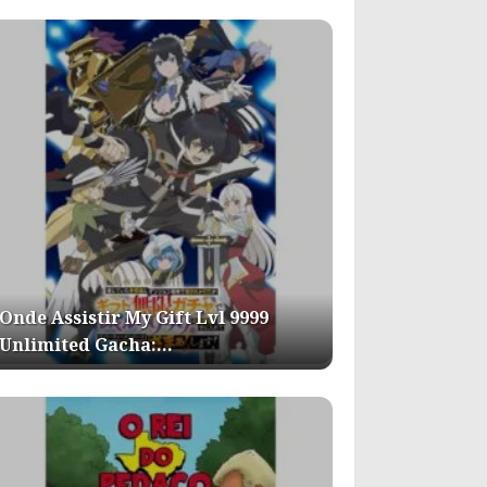
Onde Assistir My Gift Lvl 9999
Unlimited Gacha:…