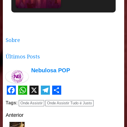
Sobre
Últimos Posts
Nebulosa POP
Facebook
WhatsApp
X
Telegram
Share
Tags:
Onde Assistir
Onde Assistir Tudo é Justo
Continue
Anterior
Reading