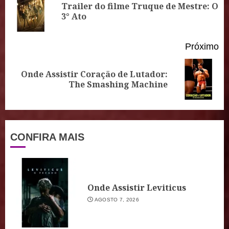
Trailer do filme Truque de Mestre: O
Po
3° Ato
an
Próximo
Onde Assistir Coração de Lutador:
Próximo
The Smashing Machine
post:
CONFIRA MAIS
Onde Assistir Leviticus
AGOSTO 7, 2026