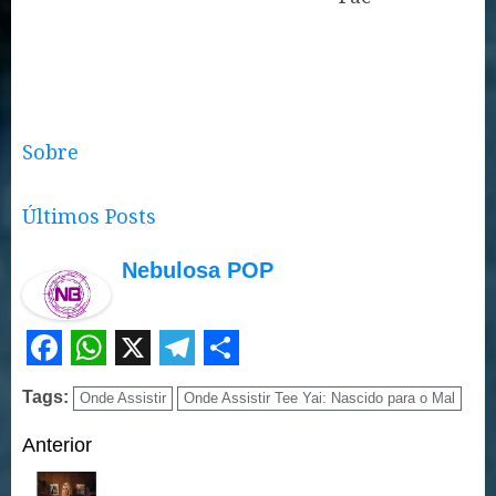
Sobre
Últimos Posts
Nebulosa POP
Facebook
WhatsApp
X
Telegram
Share
Tags:
Onde Assistir
Onde Assistir Tee Yai: Nascido para o Mal
Continue
Anterior
Reading