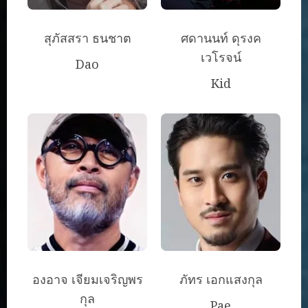
สุภัสสรา ธนชาต
ศดานนท์ ดุรงค
เวโรจน์
Dao
Kid
องอาจ เจียมเจริญพร
ภัทร เอกแสงกุล
กุล
Pae