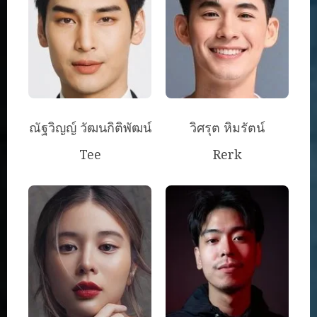
ณัฐวิญญ์ วัฒนกิติพัฒน์
วิศรุต หิมรัตน์
Tee
Rerk