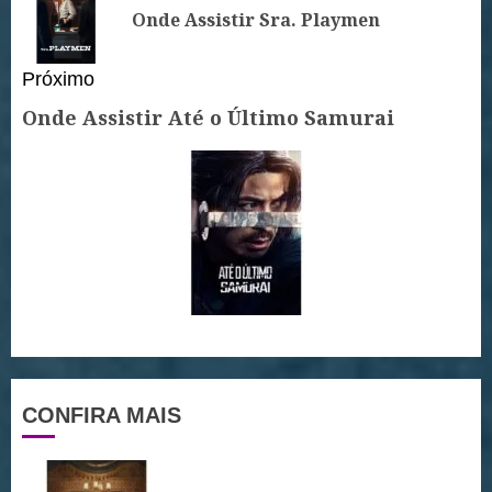
Po
Onde Assistir Sra. Playmen
an
Próximo
Onde Assistir Até o Último Samurai
Próximo
post:
CONFIRA MAIS