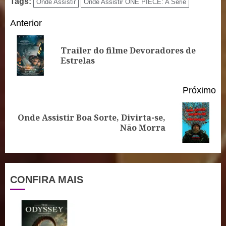
Tags:
Onde Assistir
Onde Assistir ONE PIECE: A Série
Continue
Anterior
Reading
Trailer do filme Devoradores de
Po
Estrelas
an
Próximo
Onde Assistir Boa Sorte, Divirta-se,
Próximo
Não Morra
post:
CONFIRA MAIS