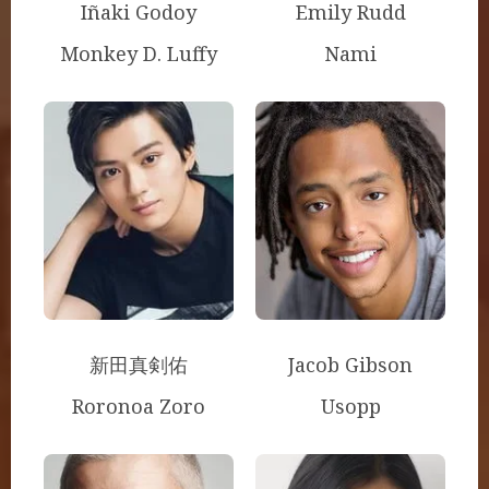
Iñaki Godoy
Emily Rudd
Monkey D. Luffy
Nami
新田真剣佑
Jacob Gibson
Roronoa Zoro
Usopp