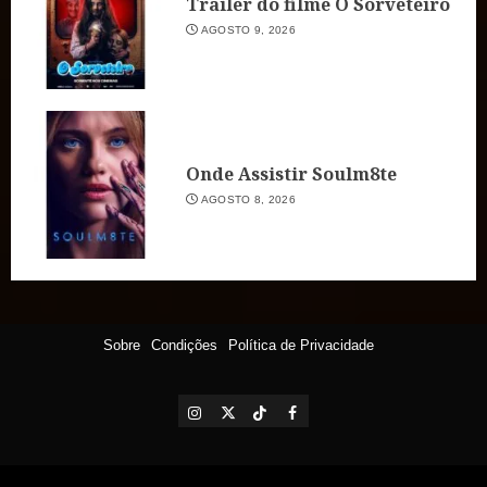
Trailer do filme O Sorveteiro
AGOSTO 9, 2026
Onde Assistir Soulm8te
AGOSTO 8, 2026
Sobre
Condições
Política de Privacidade
Instagram
X
TikTok
Facebook