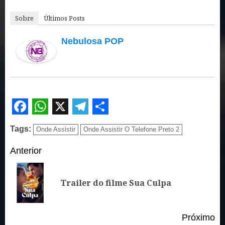
Sobre
Últimos Posts
Nebulosa POP
Facebook
WhatsApp
X
Telegram
Share
Tags:
Onde Assistir
Onde Assistir O Telefone Preto 2
Continue
Anterior
Reading
Po
Trailer do filme Sua Culpa
an
Próximo