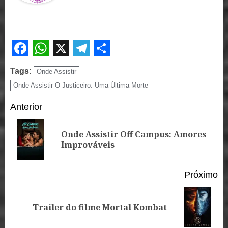
Facebook
WhatsApp
X
Telegram
Share
Tags:
Onde Assistir
Onde Assistir O Justiceiro: Uma Última Morte
Continue
Anterior
Reading
Onde Assistir Off Campus: Amores
Po
Improváveis
an
Próximo
Próximo
Trailer do filme Mortal Kombat
post: