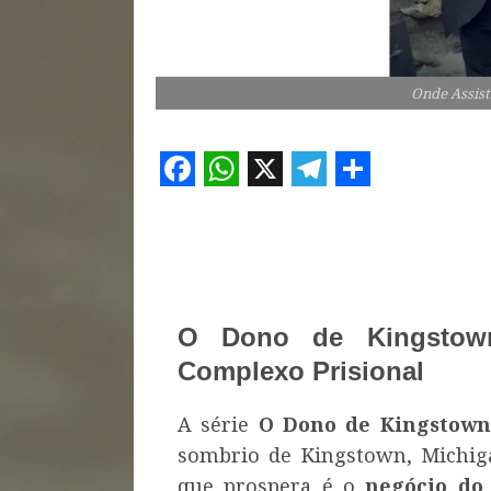
Onde Assist
Facebook
WhatsApp
X
Telegram
Share
O Dono de Kingstown
Complexo Prisional
A série
O Dono de Kingstown
sombrio de Kingstown, Michig
que prospera é o
negócio do