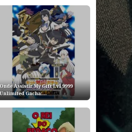
Onde Assistir My Gift Lvl 9999
Unlimited Gacha:…