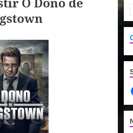
stir O Dono de
gstown