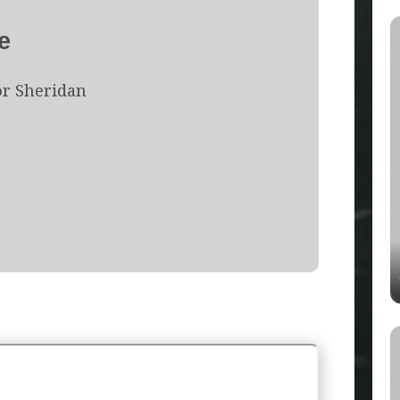
e
or Sheridan