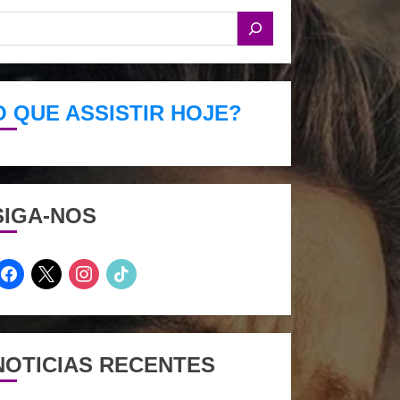
O QUE ASSISTIR HOJE?
SIGA-NOS
facebook
x
instagram
tiktok
NOTICIAS RECENTES