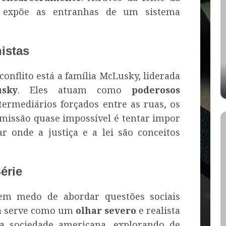
a expõe as entranhas de um sistema
istas
conflito está a família McLusky, liderada
sky
. Eles atuam como
poderosos
termediários forçados entre as ruas, os
a missão quase impossível é tentar impor
 onde a justiça e a lei são conceitos
érie
m medo de abordar questões sociais
ma serve como um
olhar severo
e realista
a sociedade americana, explorando de