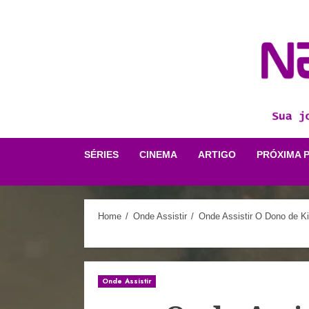
Skip
to
content
SÉRIES
CINEMA
ARTIGO
PRÓXIMA 
Home
Onde Assistir
Onde Assistir O Dono de K
Onde Assistir