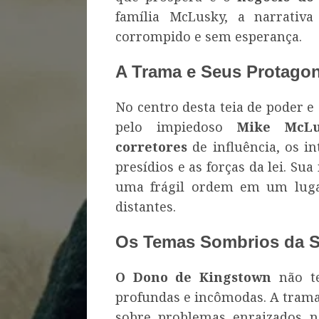
família McLusky, a narrativ
corrompido e sem esperança.
A Trama e Seus Protagon
No centro desta teia de poder e 
pelo impiedoso
Mike McLu
corretores
de influência, os in
presídios e as forças da lei. Su
uma frágil ordem em um lugar
distantes.
Os Temas Sombrios da S
O Dono de Kingstown
não te
profundas e incômodas. A tra
sobre problemas enraizados n