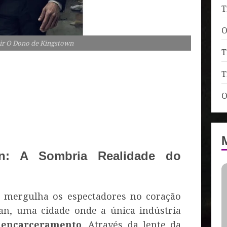
T
O
ir O Dono de Kingstown
T
T
O
: A Sombria Realidade do
mergulha os espectadores no coração
an, uma cidade onde a única indústria
 encarceramento
. Através da lente da