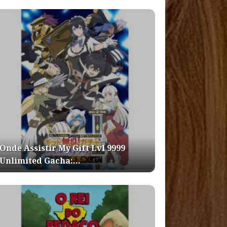
Onde Assistir My Gift Lvl 9999
Unlimited Gacha:…