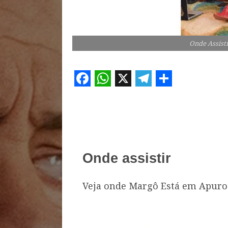
Onde Assist
Facebook
WhatsApp
X
Telegram
Share
Onde assistir
Veja onde Margô Está em Apuros