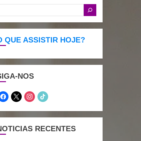
O QUE ASSISTIR HOJE?
SIGA-NOS
facebook
x
instagram
tiktok
NOTICIAS RECENTES