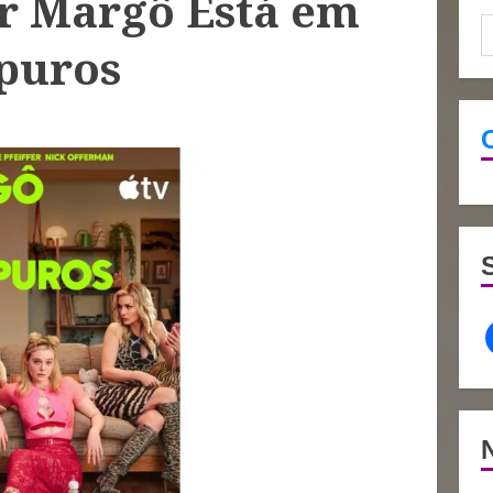
ir Margô Está em
puros