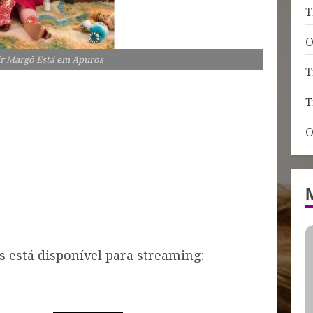
T
O
ir Margô Está em Apuros
T
T
O
 está disponível para streaming: