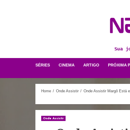
Skip
to
content
SÉRIES
CINEMA
ARTIGO
PRÓXIMA 
Home
Onde Assistir
Onde Assistir Margô Está 
Onde Assistir