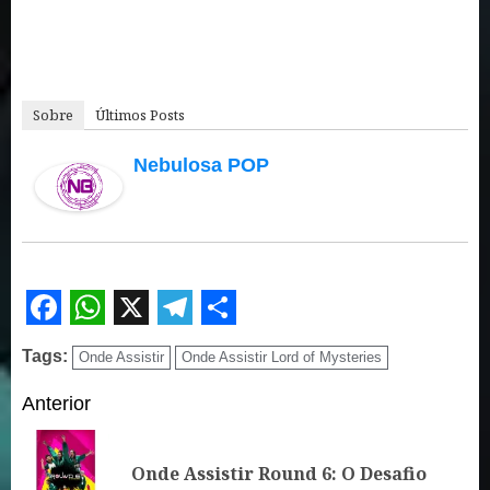
Sobre
Últimos Posts
Nebulosa POP
Facebook
WhatsApp
X
Telegram
Share
Tags:
Onde Assistir
Onde Assistir Lord of Mysteries
Continue
Anterior
Reading
Po
Onde Assistir Round 6: O Desafio