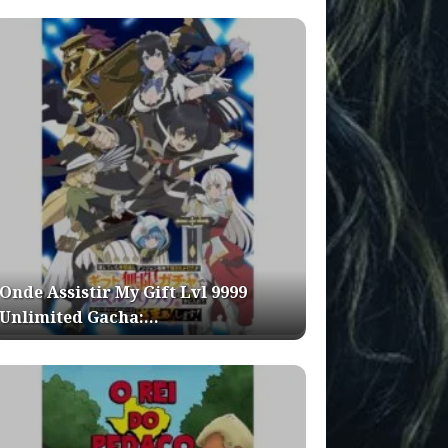
Onde Assistir My Gift Lvl 9999
Unlimited Gacha:…