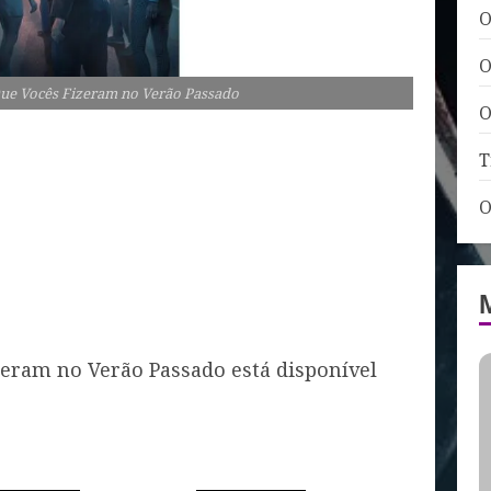
O
O
 Que Vocês Fizeram no Verão Passado
O
T
O
zeram no Verão Passado está disponível