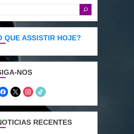
O QUE ASSISTIR HOJE?
SIGA-NOS
facebook
x
instagram
tiktok
NOTICIAS RECENTES