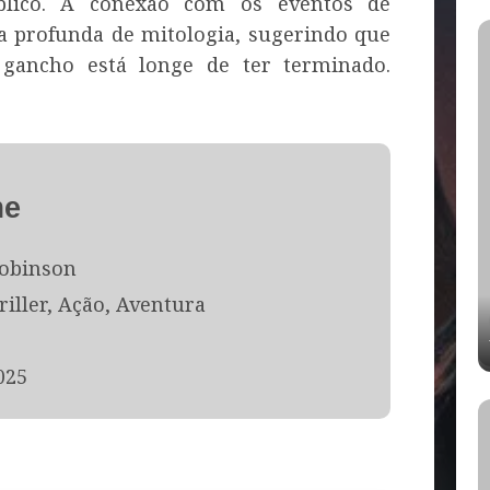
lico. A conexão com os eventos de
 profunda de mitologia, sugerindo que
gancho está longe de ter terminado.
me
Robinson
riller, Ação, Aventura
025