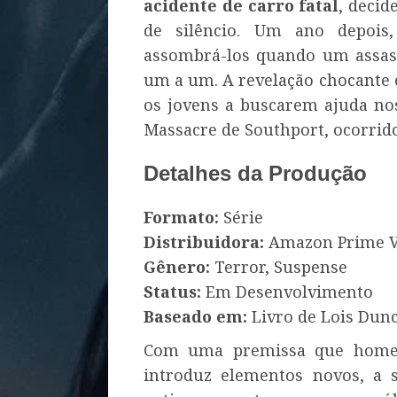
acidente de carro fatal
, decid
de silêncio. Um ano depois
assombrá-los quando um assass
um a um. A revelação chocante
os jovens a buscarem ajuda nos
Massacre de Southport, ocorrid
Detalhes da Produção
Formato:
Série
Distribuidora:
Amazon Prime V
Gênero:
Terror, Suspense
Status:
Em Desenvolvimento
Baseado em:
Livro de Lois Dunc
Com uma premissa que homen
introduz elementos novos, a s