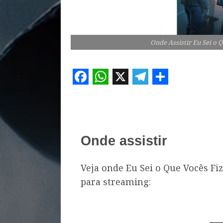
Onde Assistir Eu Sei o
Facebook
WhatsApp
X
Telegram
Share
Onde assistir
Veja onde Eu Sei o Que Vocês Fi
para streaming: