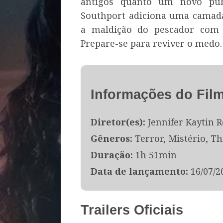
antigos quanto um novo púb
Southport adiciona uma camada
a maldição do pescador com 
Prepare-se para reviver o medo.
Informações do Fil
Diretor(es):
Jennifer Kaytin 
Gêneros:
Terror, Mistério, Th
Duração:
1h 51min
Data de lançamento:
16/07/2
Trailers Oficiais