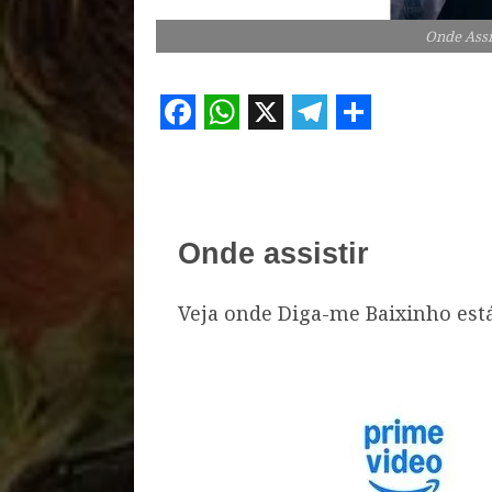
Onde Assi
Facebook
WhatsApp
X
Telegram
Share
Onde assistir
Veja onde Diga-me Baixinho está