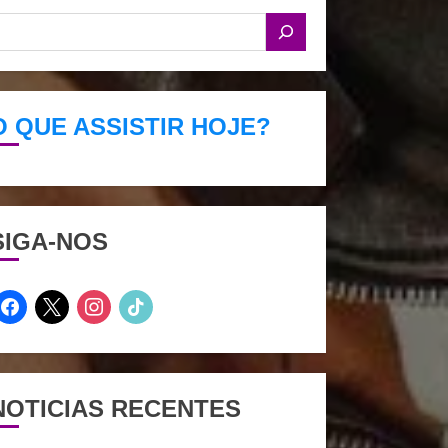
O QUE ASSISTIR HOJE?
SIGA-NOS
facebook
x
instagram
tiktok
NOTICIAS RECENTES