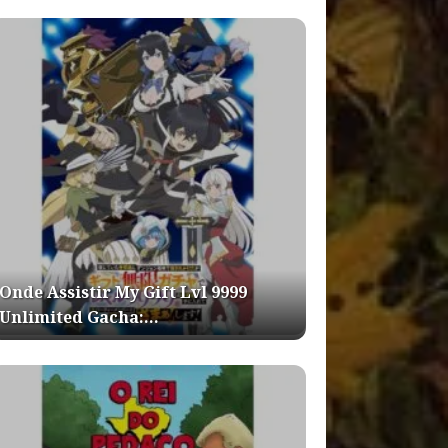
Onde Assistir My Gift Lvl 9999
Unlimited Gacha:…