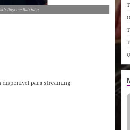
T
stir Diga-me Baixinho
O
T
T
O
 disponível para streaming: