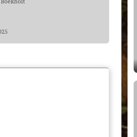
 Boekholt
025