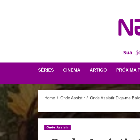
Skip
to
content
SÉRIES
CINEMA
ARTIGO
PRÓXIMA 
Home
Onde Assistir
Onde Assistir Diga-me Baix
Onde Assistir