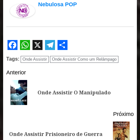
Nebulosa POP
Facebook
WhatsApp
X
Telegram
Share
Tags:
Onde Assistir
Onde Assistir Como um Relâmpago
Continue
Anterior
Reading
Po
Onde Assistir O Manipulado
an
Próximo
Próximo
Onde Assistir Prisioneiro de Guerra