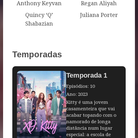
Anthony Keyvan
Regan Aliyah
Quincy ‘Q’
Juliana Porter
Shabazian
Temporadas
Temporada 1
Episódios: 10
Ano: 2023
Kitty é uma jovem
casamenteira que vai
acabar topando com o
namorado de longa
distância num lugar
especial: a escola de