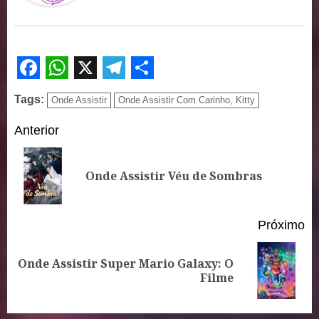
Facebook
WhatsApp
X
Telegram
Share
Tags:
Onde Assistir
Onde Assistir Com Carinho, Kitty
Continue
Anterior
Reading
Po
Onde Assistir Véu de Sombras
an
Próximo
Onde Assistir Super Mario Galaxy: O
Próximo
Filme
post: