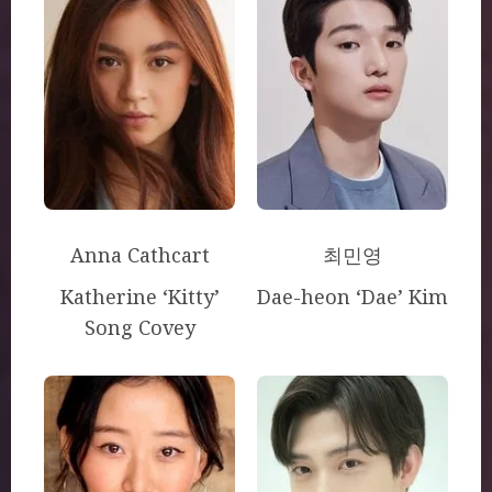
Anna Cathcart
최민영
Katherine ‘Kitty’
Dae-heon ‘Dae’ Kim
Song Covey