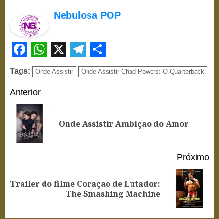
Nebulosa POP
Facebook
WhatsApp
X
Telegram
Share
Tags:
Onde Assistir
Onde Assistir Chad Powers: O Quarterback
Continue
Anterior
Reading
Po
Onde Assistir Ambição do Amor
an
Próximo
Trailer do filme Coração de Lutador:
Próximo
The Smashing Machine
post: