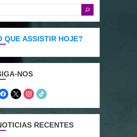
O QUE ASSISTIR HOJE?
SIGA-NOS
facebook
x
instagram
tiktok
NOTICIAS RECENTES