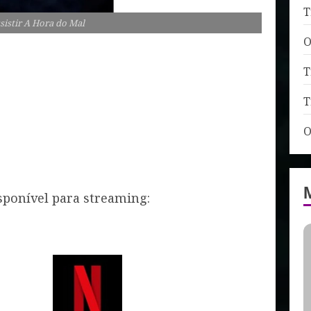
T
sistir A Hora do Mal
O
T
T
O
sponível para streaming: