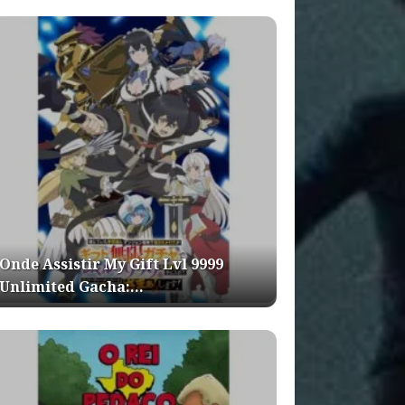
Onde Assistir My Gift Lvl 9999
Unlimited Gacha:…