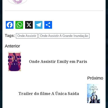
Facebook
WhatsApp
X
Telegram
Share
Tags:
Onde Assistir
Onde Assistir A Grande Inundação
Continue
Anterior
Reading
Po
Onde Assistir Emily em Paris
an
Próximo
Próximo
Trailer do filme A Única Saída
post: