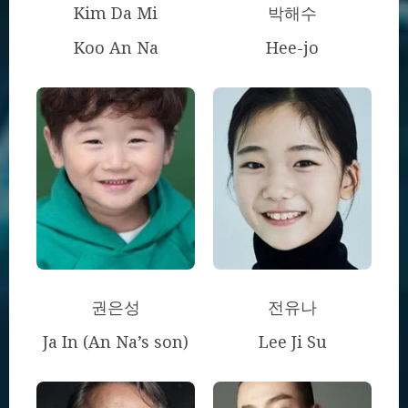
Kim Da Mi
박해수
Koo An Na
Hee-jo
권은성
전유나
Ja In (An Na’s son)
Lee Ji Su