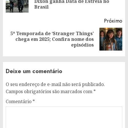
Dixon ganha Data de Estreia no
an
Brasil
Próximo
5ª Temporada de ‘Stranger Things’
Próximo
chega em 2025; Confira nome dos
post:
episódios
Deixe um comentário
O seu endereço de e-mail não será publicado.
Campos obrigatórios são marcados com
*
Comentário
*