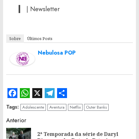
| Newsletter
Sobre
Últimos Posts
Nebulosa POP
Facebook
WhatsApp
X
Telegram
Share
Tags:
Adolescente
Aventura
Netflix
Outer Banks
Continue
Anterior
Reading
2ª Temporada da série de Daryl
Po