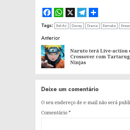
Facebook
WhatsApp
X
Telegram
Share
Tags:
Bel-Air
Disney
Drama
Remake
Strea
Continue
Anterior
Reading
Naruto terá Live-action 
Crossover com Tartarug
Ninjas
Deixe um comentário
O seu endereço de e-mail não será publ
Comentário
*