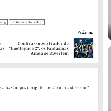
ming
Um Maluco No Pedaço
Próximo
e
Confira o novo trailer de
Post
Próximo
as
“Beetlejuice 2”, os Fantasmas
anterior:
post:
Ainda se Divertem
icado.
Campos obrigatórios são marcados com
*