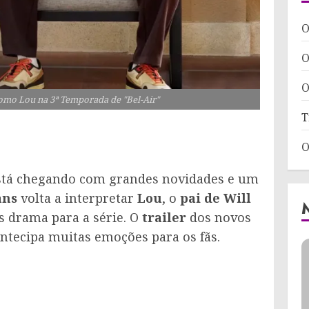
O
O
O
mo Lou na 3ª Temporada de "Bel-Air"
T
O
stá chegando com grandes novidades e um
ans
volta a interpretar
Lou
, o
pai de Will
s drama para a série. O
trailer
dos novos
 antecipa muitas emoções para os fãs.