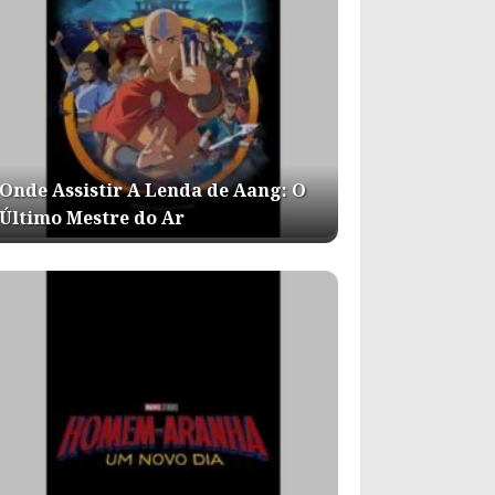
Onde Assistir A Lenda de Aang: O
Último Mestre do Ar