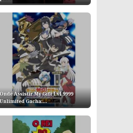
Onde Assistir My Gift Lvl 9999
Unlimited Gacha:…