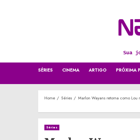
Skip
to
content
SÉRIES
CINEMA
ARTIGO
PRÓXIMA 
Home
Séries
Marlon Wayans retorna como Lou n
Séries