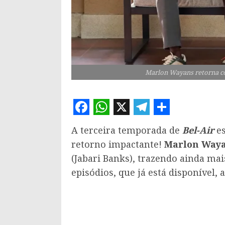
Marlon Wayans retorna co
Facebook
WhatsApp
X
Telegram
Share
A terceira temporada de
Bel-Air
e
retorno impactante!
Marlon Way
(Jabari Banks), trazendo ainda mai
episódios, que já está disponível,