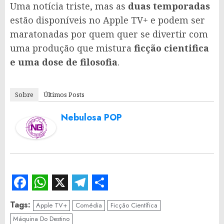
Uma notícia triste, mas as
duas temporadas
estão disponíveis no Apple TV+ e podem ser
maratonadas por quem quer se divertir com
uma produção que mistura
ficção cientifica
e uma dose de filosofia
.
Sobre
Últimos Posts
Nebulosa POP
Facebook
WhatsApp
X
Telegram
Share
Tags:
Apple TV+
Comédia
Ficção Científica
Máquina Do Destino