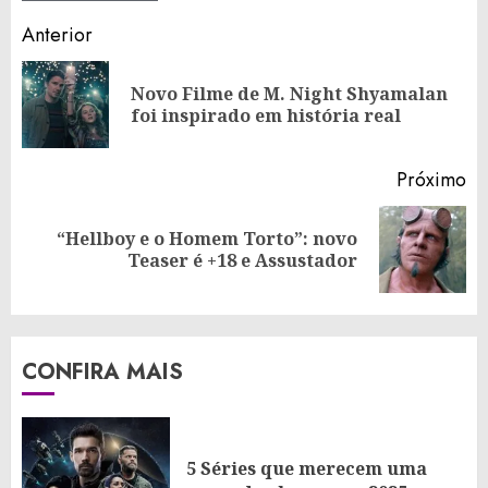
Continue
Anterior
Reading
Novo Filme de M. Night Shyamalan
Po
foi inspirado em história real
an
Próximo
“Hellboy e o Homem Torto”: novo
Próximo
Teaser é +18 e Assustador
post:
CONFIRA MAIS
5 Séries que merecem uma