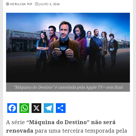
NEBULOSA POP
JULHO 2, 2024
"Máquina do Destino" é cancelada pela Apple TV+ sem final
Facebook
WhatsApp
X
Telegram
Share
A série
“Máquina do Destino” não será
renovada
para uma terceira temporada pela