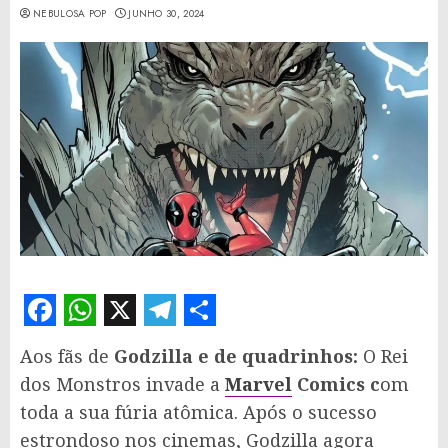
NEBULOSA POP
JUNHO 30, 2024
Facebook
WhatsApp
X
Telegram
Share
Aos fãs de
Godzilla e de quadrinhos:
O Rei
dos Monstros invade a
Marvel
Comics c
om
toda a sua fúria atômica. Após o sucesso
estrondoso nos cinemas, Godzilla agora