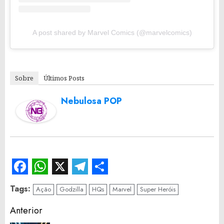
A post shared by Marvel Comics (@marvelcomics)
Sobre
Últimos Posts
Nebulosa POP
Facebook
WhatsApp
X
Telegram
Share
Tags:
Ação
Godzilla
HQs
Marvel
Super Heróis
Continue
Anterior