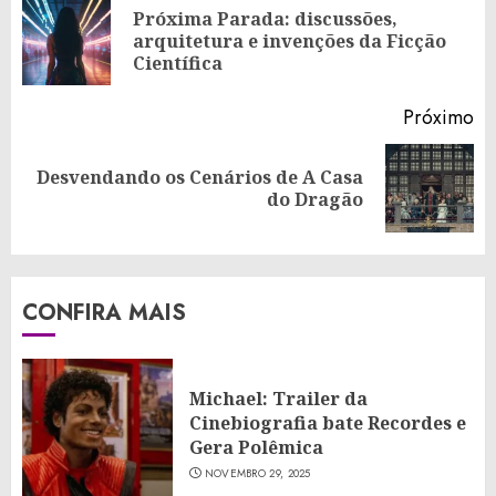
Reading
Próxima Parada: discussões,
Po
arquitetura e invenções da Ficção
an
Científica
Próximo
Desvendando os Cenários de A Casa
Próximo
do Dragão
post:
CONFIRA MAIS
Michael: Trailer da
Cinebiografia bate Recordes e
Gera Polêmica
NOVEMBRO 29, 2025