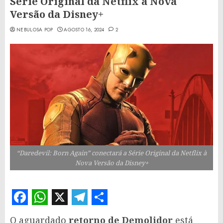
Série Original da Netflix à Nova
Versão da Disney+
NEBULOSA POP
AGOSTO 16, 2024
2
“Daredevil: Born Again” conectará a Série Original da Netflix à
Nova Versão da Disney+
Facebook
WhatsApp
X
Telegram
Share
O aguardado
retorno de Demolidor
está