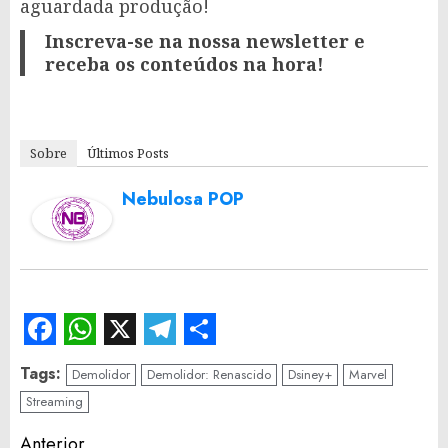
aguardada produção!
Inscreva-se na nossa newsletter e
receba os conteúdos na hora!
Sobre
Últimos Posts
Nebulosa POP
Facebook
WhatsApp
X
Telegram
Share
Tags:
Demolidor
Demolidor: Renascido
Dsiney+
Marvel
Streaming
Continue
Anterior