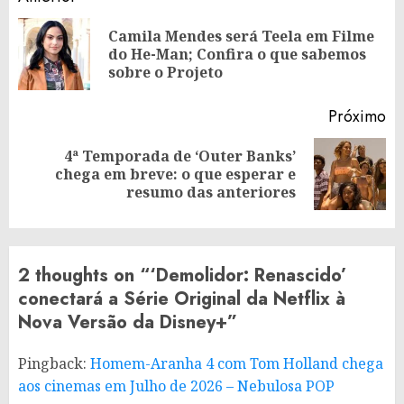
Reading
Camila Mendes será Teela em Filme
Po
do He-Man; Confira o que sabemos
an
sobre o Projeto
Próximo
4ª Temporada de ‘Outer Banks’
Próximo
chega em breve: o que esperar e
post:
resumo das anteriores
2 thoughts on “
‘Demolidor: Renascido’
conectará a Série Original da Netflix à
Nova Versão da Disney+
”
Pingback:
Homem-Aranha 4 com Tom Holland chega
aos cinemas em Julho de 2026 – Nebulosa POP