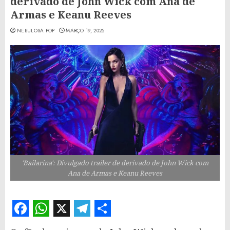
derivado de John Wick com Ana de
Armas e Keanu Reeves
NEBULOSA POP
MARÇO 19, 2025
'Bailarina': Divulgado trailer de derivado de John Wick com
Ana de Armas e Keanu Reeves
Facebook
WhatsApp
X
Telegram
Share