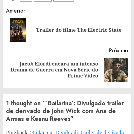
Continue
Anterior
Reading
Po
Trailer do filme The Electric State
an
Próximo
Jacob Elordi encara um intenso
Próximo
Drama de Guerra em Nova Série do
post:
Prime Video
1 thought on “
‘Bailarina’: Divulgado trailer
de derivado de John Wick com Ana de
Armas e Keanu Reeves
”
Pingback:
‘Bailarina’: Divulgado trailer de derivado