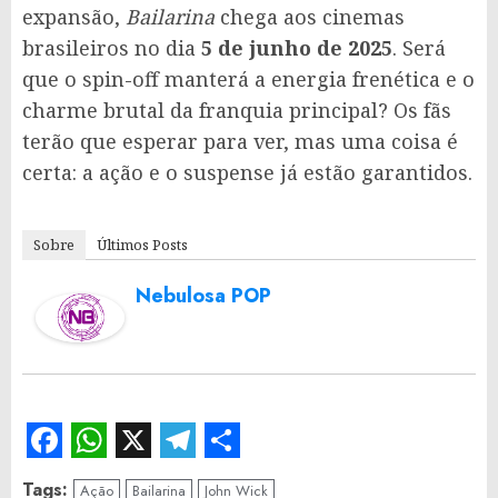
expansão,
Bailarina
chega aos cinemas
brasileiros no dia
5 de junho de 2025
. Será
que o spin-off manterá a energia frenética e o
charme brutal da franquia principal? Os fãs
terão que esperar para ver, mas uma coisa é
certa: a ação e o suspense já estão garantidos.
Sobre
Últimos Posts
Nebulosa POP
Facebook
WhatsApp
X
Telegram
Share
Tags:
Ação
Bailarina
John Wick