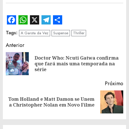
Facebook
WhatsApp
X
Telegram
Share
Tags:
A Garota da Vez
Suspense
Thriller
Continue
Anterior
Reading
Doctor Who: Ncuti Gatwa confirma
Po
que fará mais uma temporada na
an
série
Próximo
Tom Holland e Matt Damon se Unem
Próximo
a Christopher Nolan em Novo Filme
post: