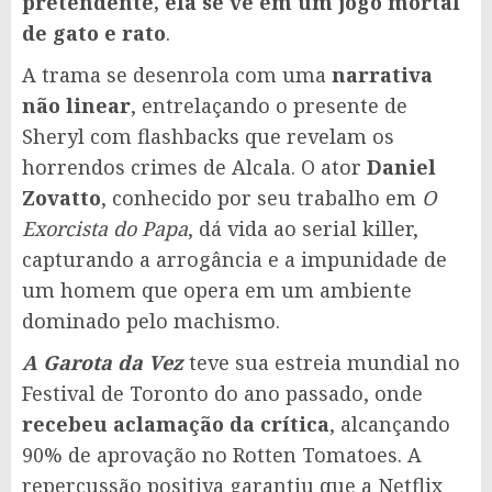
pretendente, ela se vê em um jogo mortal
de gato e rato
.
A trama se desenrola com uma
narrativa
não linear
, entrelaçando o presente de
Sheryl com flashbacks que revelam os
horrendos crimes de Alcala. O ator
Daniel
Zovatto
, conhecido por seu trabalho em
O
Exorcista do Papa
, dá vida ao serial killer,
capturando a arrogância e a impunidade de
um homem que opera em um ambiente
dominado pelo machismo.
A Garota da Vez
teve sua estreia mundial no
Festival de Toronto do ano passado, onde
recebeu aclamação da crítica
, alcançando
90% de aprovação no Rotten Tomatoes. A
repercussão positiva garantiu que a Netflix